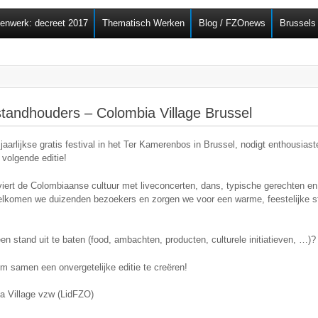
Overslaan en naar de
senwerk: decreet 2017
Thematisch Werken
Blog / FZOnews
Brussels
algemene inhoud gaan
tandhouders – Colombia Village Brussel
 jaarlijkse gratis festival in het Ter Kamerenbos in Brussel, nodigt enthousias
volgende editie!
al viert de Colombiaanse cultuur met liveconcerten, dans, typische gerechten en
elkomen we duizenden bezoekers en zorgen we voor een warme, feestelijke sf
en stand uit te baten (food, ambachten, producten, culturele initiatieven, …)?
om samen een onvergetelijke editie te creëren!
 Village vzw (LidFZO)