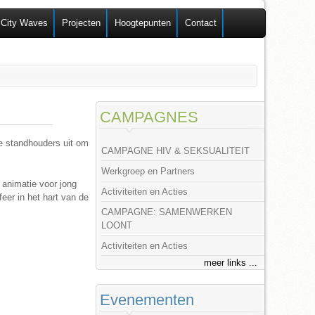
 City Waves
Projecten
Hoogtepunten
Contact
CAMPAGNES
te standhouders uit om
CAMPAGNE HIV & SEKSUALITEIT
Werkgroep en Partners
 animatie voor jong
Activiteiten en Acties
eer in het hart van de
CAMPAGNE: SAMENWERKEN
LOONT
Activiteiten en Acties
meer links ...
Evenementen