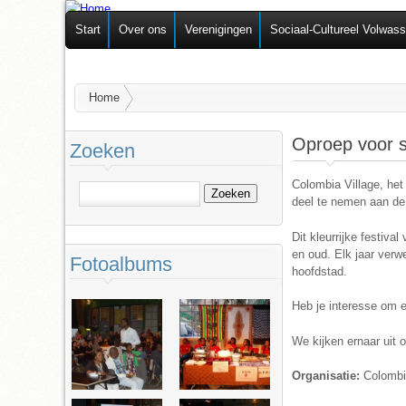
Federatie van
Start
Over ons
Verenigingen
Sociaal-Cultureel Volwas
Zelforganisaties
U bent hier
Home
Oproep voor s
Zoeken
Colombia Village, het
Zoeken
deel te nemen aan de 
Dit kleurrijke festiv
en oud. Elk jaar verw
Fotoalbums
hoofdstad.
Heb je interesse om e
We kijken ernaar uit 
Organisatie:
Colombia