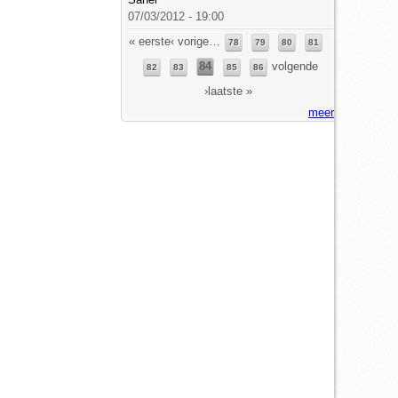
07/03/2012 - 19:00
Pagina's
« eerste
‹ vorige
…
78
79
80
81
84
volgende
82
83
85
86
›
laatste »
meer