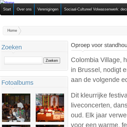
Ov
Federatie van
Start
Over ons
Verenigingen
Sociaal-Cultureel Volwassenwerk: dec
alg
Zelforganisaties
U bent hier
Home
Oproep voor standhou
Zoeken
Colombia Village, he
Zoeken
in Brussel, nodigt
aan de volgende edi
Fotoalbums
Dit kleurrijke festi
liveconcerten, dan
oud. Elk jaar ver
voor een warme, fee