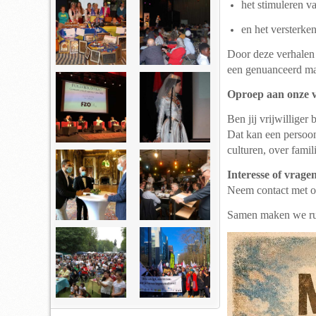
het stimuleren v
en het versterken
Door deze verhalen p
een genuanceerd ma
Oproep aan onze vr
Ben jij vrijwilliger
Dat kan een persoon
culturen, over famil
Interesse of vrage
Neem contact met on
Samen maken we rui