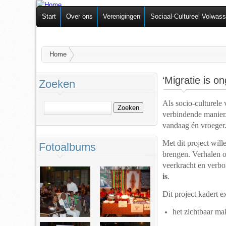
Federatie van
Start
Over ons
Verenigingen
Sociaal-Cultureel Volwas
Zelforganisaties
U bent hier
Home
‘Migratie is 
Zoeken
Als socio-culturele
Zoeken
verbindende manier. 
vandaag én vroeger
Met dit project wil
Fotoalbums
brengen. Verhalen o
veerkracht en verbo
is
.
Dit project kadert e
het zichtbaar ma