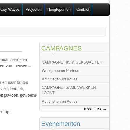
 City Waves
Projecten
Hoogtepunten
Contact
CAMPAGNES
genuanceerde en
CAMPAGNE HIV & SEKSUALITEIT
alen van mensen –
Werkgroep en Partners
Activiteiten en Acties
 en naar buiten
CAMPAGNE: SAMENWERKEN
r identiteit,
LOONT
s ongewoon gewoons
Activiteiten en Acties
meer links ...
en op:
Evenementen