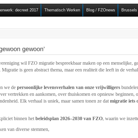
Overslaan en naar de
senwerk: decreet 2017
Thematisch Werken
Blog / FZOnews
Brussels
algemene inhoud gaan
ongewoon gewoon’
 vereniging wil FZO migratie bespreekbaar maken op een menselijke, 
Migratie is geen abstract thema, maar een realiteit die leeft in de verh
.
len we de
persoonlijke levensverhalen van onze vrijwilligers
bundelen
ver vertrekken en aankomen, over thuiskomen en opnieuw beginnen, ove
ndenheid. Elk verhaal is uniek, maar samen tonen ze dat
migratie iet
xpliciet binnen het
beleidsplan 2026–2030 van FZO
, waarin we inzett
ken van diverse stemmen,