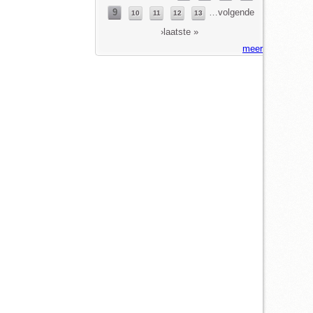
9
…
volgende
10
11
12
13
›
laatste »
meer