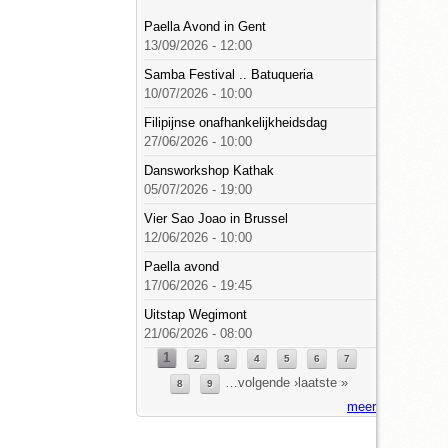
Paella Avond in Gent
13/09/2026 - 12:00
Samba Festival .. Batuqueria
10/07/2026 - 10:00
Filipijnse onafhankelijkheidsdag
27/06/2026 - 10:00
Dansworkshop Kathak
05/07/2026 - 19:00
Vier Sao Joao in Brussel
12/06/2026 - 10:00
Paella avond
17/06/2026 - 19:45
Uitstap Wegimont
21/06/2026 - 08:00
1
Pagina's
2
3
4
5
6
7
…
volgende ›
laatste »
8
9
meer