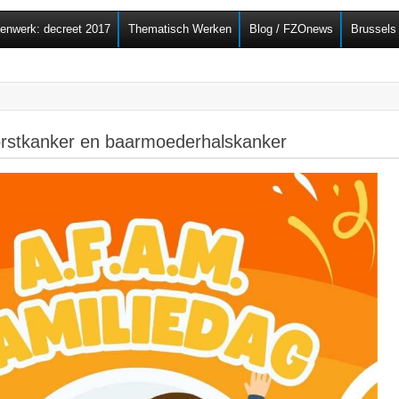
Overslaan en naar de
senwerk: decreet 2017
Thematisch Werken
Blog / FZOnews
Brussels
algemene inhoud gaan
orstkanker en baarmoederhalskanker