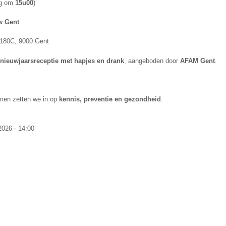
ng om
15u00
)
w Gent
180C, 9000 Gent
nieuwjaarsreceptie met hapjes en drank
, aangeboden door
AFAM Gent
.
men zetten we in op
kennis, preventie en gezondheid
.
2026 - 14:00