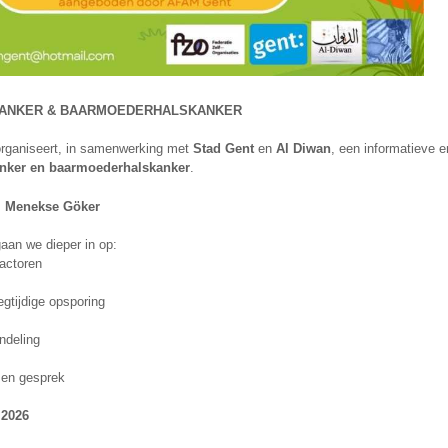
KANKER & BAARMOEDERHALSKANKER
rganiseert, in samenwerking met
Stad Gent
en
Al Diwan
, een informatieve e
anker en baarmoederhalskanker
.
. Menekse Göker
aan we dieper in op:
factoren
gtijdige opsporing
ndeling
 en gesprek
 2026