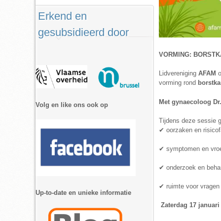
Erkend en
gesubsidieerd door
VORMING: BORST
Lidvereniging
AFAM
o
vorming rond
borstk
Met gynaecoloog Dr
Volg en like ons ook op
Tijdens deze sessie g
✔️ oorzaken en risico
✔️ symptomen en vroe
✔️ onderzoek en beha
✔️ ruimte voor vragen
Up-to-date en unieke informatie
Zaterdag 17 januari