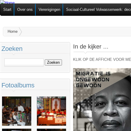
Ov
Federatie van
Start
Over ons
Verenigingen
Sociaal-Cultureel Volwassenwerk: dec
alg
Zelforganisaties
U bent hier
Home
In de kijker ...
Zoeken
KLIK OP DE AFFICHE VOOR MEE
Zoeken
Fotoalbums