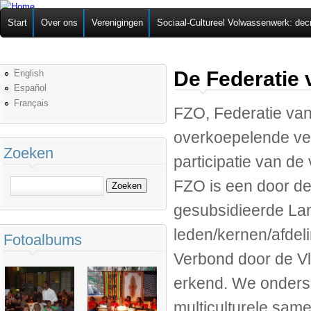
Ov
Federatie van
Start
Over ons
Verenigingen
Sociaal-Cultureel Volwassenwerk: dec
alg
Zelforganisaties
De Federatie 
English
Español
Français
FZO, Federatie van 
overkoepelende vere
Zoeken
participatie van d
FZO is een door 
Zoeken
gesubsidieerde Land
leden/kernen/afdeli
Fotoalbums
Verbond door de 
erkend. We onders
multiculturele same