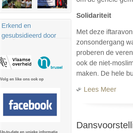
Solidariteit
Erkend en
Met deze iftaravond
gesubsidieerd door
zonsondergang wa
proberen de vereni
ook de niet-mosli
maken. De hele buu
Volg en like ons ook op
Over Cul
Lees Meer
Dansvoorstel
Up-to-date en unieke informatie