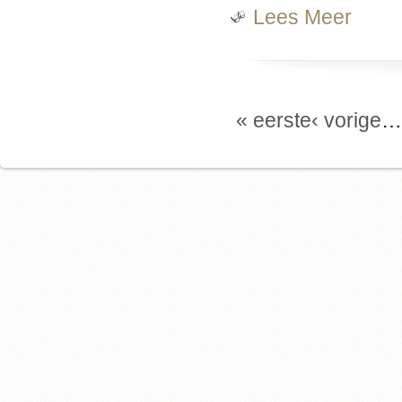
Over Advi
Lees Meer
Pagina's
« eerste
‹ vorige
…