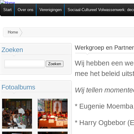
Ov
Federatie van
Start
Over ons
Verenigingen
Sociaal-Cultureel Volwassenwerk: dec
alg
Zelforganisaties
U bent hier
Home
Werkgroep en Partne
Zoeken
Wij hebben een wer
Zoeken
mee het beleid uit
Fotoalbums
Wij tellen momentee
* Eugenie Moemba 
* Harry Ogbebor (E