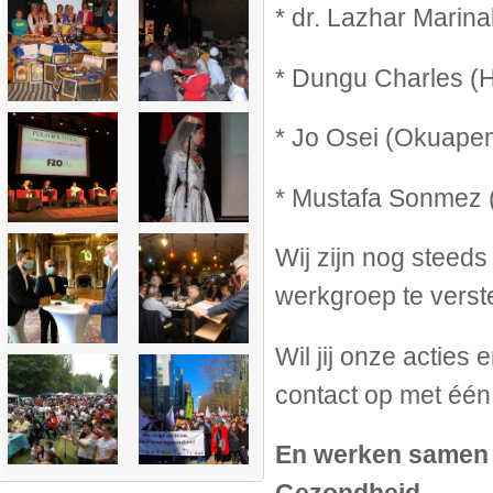
* dr. Lazhar Marinak
* Dungu Charles (He
* Jo Osei (Okuape
* Mustafa Sonmez 
Wij zijn nog steeds
werkgroep te verst
Wil jij onze acti
contact op met éé
En werken samen m