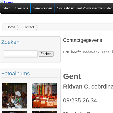
Ov
Federatie van
Start
Over ons
Verenigingen
Sociaal-Cultureel Volwassenwerk: dec
alg
Zelforganisaties
U bent hier
Home
Contact
Contactgegevens
Zoeken
Zoeken
Fotoalbums
Gent
Ridvan C.
coördin
09/235.26.34