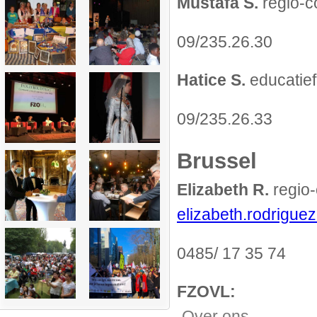
Mustafa S.
regio-c
09/235.26.30
Hatice S.
educatie
09/235.26.33
Brussel
Elizabeth R.
regio-
elizabeth.rodrigue
0485/ 17 35 74
FZOVL:
Over ons