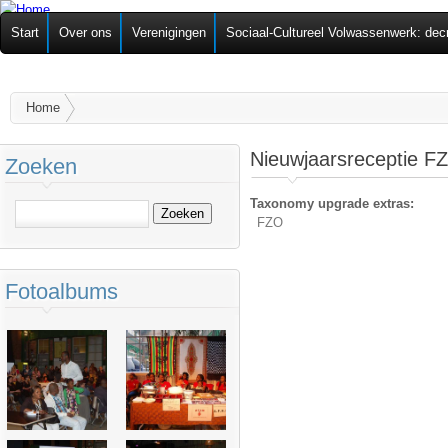
Ov
Federatie van
Start
Over ons
Verenigingen
Sociaal-Cultureel Volwassenwerk: dec
alg
Zelforganisaties
U bent hier
Home
Nieuwjaarsreceptie F
Zoeken
Taxonomy upgrade extras:
Zoeken
FZO
Fotoalbums