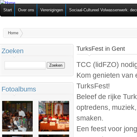
Ov
Federatie van
Start
Over ons
Verenigingen
Sociaal-Cultureel Volwassenwerk: dec
alg
Zelforganisaties
U bent hier
Home
TurksFest in Gent
Zoeken
TCC (lidFZO) nodig
Zoeken
Kom genieten van ee
TurksFest!
Fotoalbums
Beleef de rijke Tur
optredens, muziek, 
smaken.
Een feest voor jong