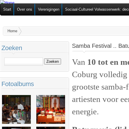
Ov
Federatie van
Start
Over ons
Verenigingen
Sociaal-Cultureel Volwassenwerk: dec
alg
Zelforganisaties
U bent hier
Home
Samba Festival .. Bat
Zoeken
Van
10 tot en m
Zoeken
Coburg volledig 
Fotoalbums
grootste samba-f
artiesten voor e
energie.