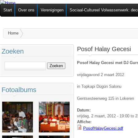
Ov
Federatie van
Start
Over ons
Verenigingen
Sociaal-Cultureel Volwassenwerk: dec
alg
Zelforganisaties
U bent hier
Home
Posof Halay Gecesi
Zoeken
Posof Halay Gecesi
met DJ Gur
Zoeken
vrijdagavond 2 maart 2012
in Topkapi Dügün Salonu
Fotoalbums
Gentsesteenweg 115 in Lokeren
Datum:
vrijdag, 2 maart, 2012 -
19:00
to
2
Affiche:
PosofHalayGecesi.pdf