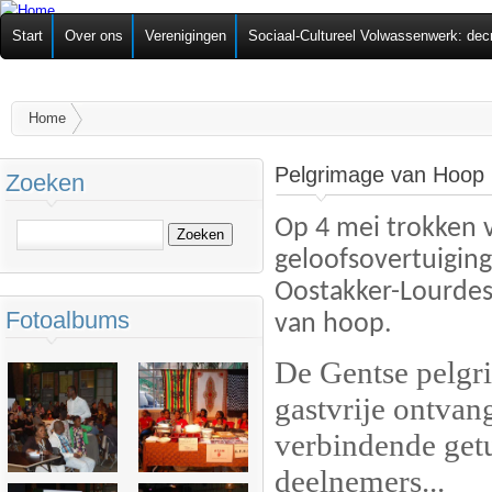
Ov
Federatie van
Start
Over ons
Verenigingen
Sociaal-Cultureel Volwassenwerk: dec
alg
Zelforganisaties
U bent hier
Home
Pelgrimage van Hoop 
Zoeken
Op 4 mei trokken 
Zoeken
geloofsovertuigin
Oostakker-Lourde
Fotoalbums
van hoop.
De Gentse pelgr
gastvrije ontvang
verbindende getu
deelnemers...