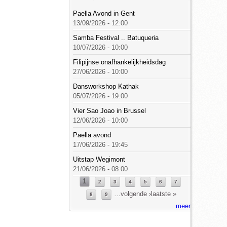
Paella Avond in Gent
13/09/2026 - 12:00
Samba Festival .. Batuqueria
10/07/2026 - 10:00
Filipijnse onafhankelijkheidsdag
27/06/2026 - 10:00
Dansworkshop Kathak
05/07/2026 - 19:00
Vier Sao Joao in Brussel
12/06/2026 - 10:00
Paella avond
17/06/2026 - 19:45
Uitstap Wegimont
21/06/2026 - 08:00
1
Pagina's
2
3
4
5
6
7
…
volgende ›
laatste »
8
9
meer