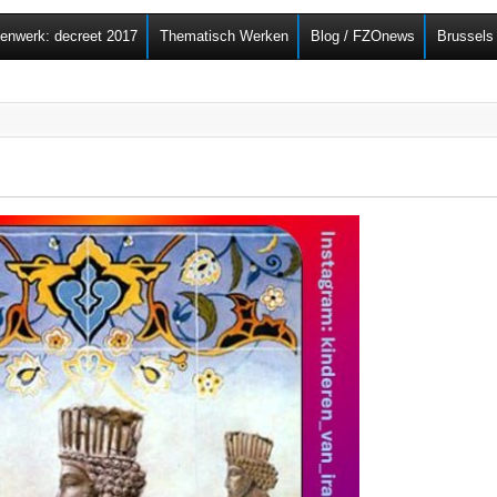
Overslaan en naar de
senwerk: decreet 2017
Thematisch Werken
Blog / FZOnews
Brussels
algemene inhoud gaan