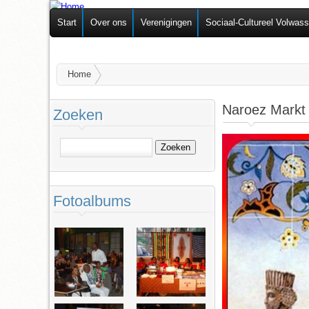
Federatie van
Start
Over ons
Verenigingen
Sociaal-Cultureel Volwas
Zelforganisaties
U bent hier
Home
Naroez Markt
Zoeken
Zoeken
Fotoalbums