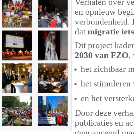
Verhalen over v
en opnieuw begin
verbondenheid. E
dat
migratie ie
Dit project kader
2030 van FZO
,
het zichtbaar 
het stimuleren
en het versterk
Door deze verhal
publicaties en ac
genuanceerd maa