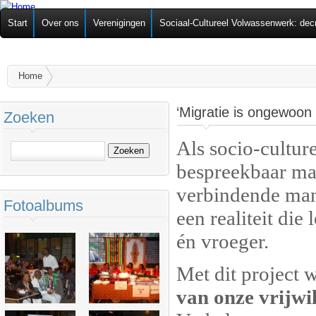
Ov
Federatie van
Start
Over ons
Verenigingen
Sociaal-Cultureel Volwassenwerk: dec
alg
Zelforganisaties
U bent hier
Home
‘Migratie is ongewoon
Zoeken
Als socio-cultur
Zoeken
bespreekbaar ma
verbindende mani
Fotoalbums
een realiteit di
én vroeger.
Met dit project 
van onze vrijwil