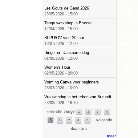
Les Gouts de Gand 2026
23/05/2026 - 15:00
Tango workshop in Brussel
12/04/2026 - 15:00
SLPU/OV viert 20 jaar
18/07/2026 - 12:00
Bingo- en Dansnamiddag
01/05/2026 - 12:00
Women's Hour
02/05/2026 - 20:00
Vorming Canva voor beginners
28/03/2026 - 10:00
Vrouwendag in het teken van Burundi
28/03/2026 - 16:30
Pagina's
« eerste
‹ vorige
1
2
3
4
5
…
volgende
6
7
8
9
›
laatste »
meer