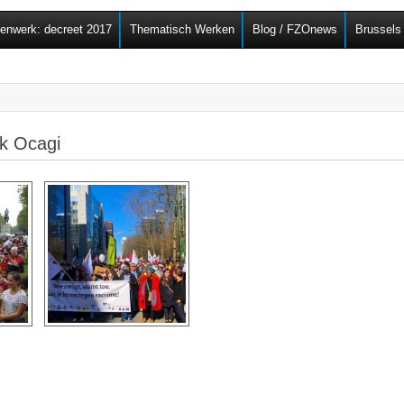
Overslaan en naar de
senwerk: decreet 2017
Thematisch Werken
Blog / FZOnews
Brussels
algemene inhoud gaan
rk Ocagi