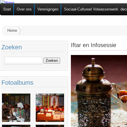
Ov
Federatie van
Start
Over ons
Verenigingen
Sociaal-Cultureel Volwassenwerk: dec
alg
Zelforganisaties
U bent hier
Home
Iftar en Infosessie
Zoeken
Zoeken
Fotoalbums