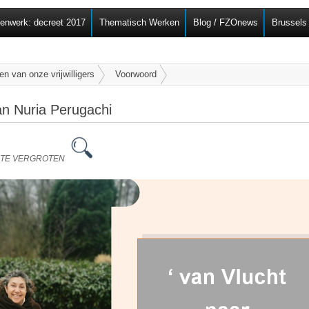
Overslaan en naar de
senwerk: decreet 2017
Thematisch Werken
Blog / FZOnews
Brussels
algemene inhoud gaan
en van onze vrijwilligers
Voorwoord
an Nuria Perugachi
M TE VERGROTEN