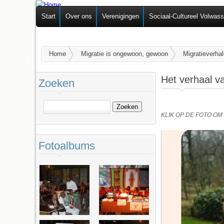
Federatie van
Start
Over ons
Verenigingen
Sociaal-Cultureel Volwas
Zelforganisaties
U bent hier
Home
Migratie is ongewoon, gewoon
Migratieverhal
Het verhaal v
Zoeken
Zoeken
KLIK OP DE FOTO O
Fotoalbums