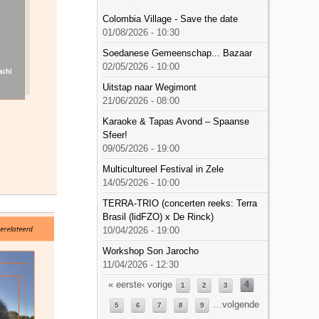
Colombia Village - Save the date
01/08/2026 - 10:30
Soedanese Gemeenschap... Bazaar
02/05/2026 - 10:00
Uitstap naar Wegimont
21/06/2026 - 08:00
Karaoke & Tapas Avond – Spaanse
Sfeer!
09/05/2026 - 19:00
Multicultureel Festival in Zele
14/05/2026 - 10:00
TERRA-TRIO (concerten reeks: Terra
Brasil (lidFZO) x De Rinck)
10/04/2026 - 19:00
Workshop Son Jarocho
11/04/2026 - 12:30
Pagina's
« eerste
‹ vorige
4
1
2
3
…
volgende
5
6
7
8
9