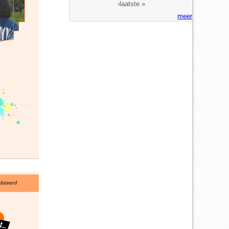
›
laatste »
meer