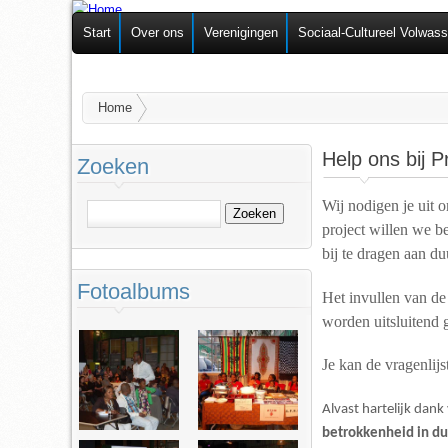
Federatie van
Start
Over ons
Verenigingen
Sociaal-Cultureel Volwas
Zelforganisaties
U bent hier
Home
Help ons bij P
Zoeken
Wij nodigen je uit
Zoeken
project willen we b
bij te dragen aan du
Fotoalbums
Het invullen van de
worden uitsluitend 
Je kan de vragenlijs
Alvast hartelijk dank
betrokkenheid in d