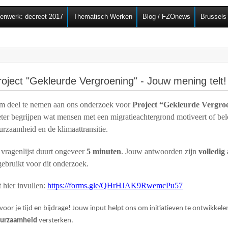
Overslaan en naar de
senwerk: decreet 2017
Thematisch Werken
Blog / FZOnews
Brussels
algemene inhoud gaan
roject "Gekleurde Vergroening" - Jouw mening telt!
 om deel te nemen aan ons onderzoek voor
Project “Gekleurde Vergro
eter begrijpen wat mensen met een migratieachtergrond motiveert of be
urzaamheid en de klimaattransitie.
 vragenlijst duurt ongeveer
5 minuten
. Jouw antwoorden zijn
volledig
gebruikt voor dit onderzoek.
t hier invullen:
https://forms.gle/QHrHJAK9RwemcPu57
 voor je tijd en bijdrage! Jouw input helpt ons om initiatieven te ontwikkele
uurzaamheid
versterken.