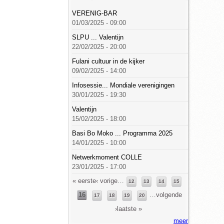
VERENIG-BAR
01/03/2025 - 09:00
SLPU ... Valentijn
22/02/2025 - 20:00
Fulani cultuur in de kijker
09/02/2025 - 14:00
Infosessie... Mondiale verenigingen
30/01/2025 - 19:30
Valentijn
15/02/2025 - 18:00
Basi Bo Moko ... Programma 2025
14/01/2025 - 10:00
Netwerkmoment COLLE
23/01/2025 - 17:00
Pagina's
« eerste
‹ vorige
…
12
13
14
15
16
…
volgende
17
18
19
20
›
laatste »
meer