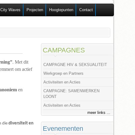
 City Waves
Projecten
Hoogtepunten
Contact
CAMPAGNES
ening”
. Met dit
CAMPAGNE HIV & SEKSUALITEIT
lemmert om actief
Werkgroep en Partners
Activiteiten en Acties
 anoniem
en
CAMPAGNE: SAMENWERKEN
LOONT
Activiteiten en Acties
meer links ...
n die
diversiteit en
Evenementen