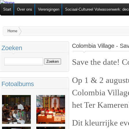
Ov
Federatie van
Start
Over ons
Verenigingen
Sociaal-Cultureel Volwassenwerk: dec
alg
Zelforganisaties
U bent hier
Home
Colombia Village - Sa
Zoeken
Save the date! C
Zoeken
Op 1 & 2 augustu
Fotoalbums
Colombia Village 
het Ter Kameren
Dit kleurrijke e