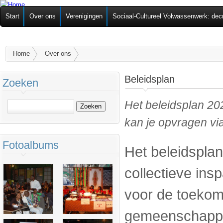
Ov
Federatie van
Start
Over ons
Verenigingen
Sociaal-Cultureel Volwassenwerk: dec
alg
Zelforganisaties
U bent hier
Home
Over ons
Beleidsplan
Zoeken
Het beleidsplan 20
Zoeken
kan je opvragen vi
Fotoalbums
Het beleidsplan
collectieve in
voor de toekom
gemeenschappen