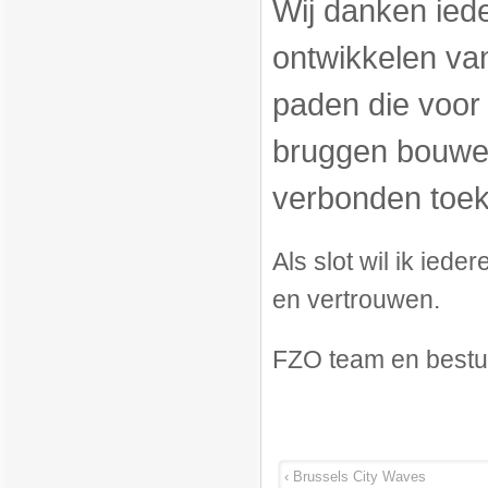
Wij danken iede
ontwikkelen van
paden die voor
bruggen bouwen
verbonden toe
Als slot wil ik ied
en vertrouwen.
FZO team en bestu
‹ Brussels City Waves