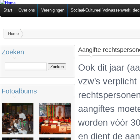
Ov
Federatie van
Start
Over ons
Verenigingen
Sociaal-Cultureel Volwassenwerk: dec
alg
Zelforganisaties
U bent hier
Home
Aangifte rechtsperson
Zoeken
Ook dit jaar (a
Zoeken
vzw’s verplicht
Fotoalbums
rechtspersonenb
aangiftes moet
worden vóór 30
en dient de aang