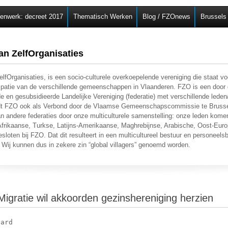
Overslaan en naar de
senwerk: decreet 2017
Thematisch Werken
Blog / FZOnews
Brussels
algemene inhoud gaan
an ZelfOrganisaties
lfOrganisaties, is een socio-culturele overkoepelende vereniging die staat voo
cipatie van de verschillende gemeenschappen in Vlaanderen. FZO is een doo
n gesubsidieerde Landelijke Vereniging (federatie) met verschillende leden
ordt FZO ook als Verbond door de Vlaamse Gemeenschapscommissie te Bruss
 andere federaties door onze multiculturele samenstelling: onze leden komen
r Afrikaanse, Turkse, Latijns-Amerikaanse, Maghrebijnse, Arabische, Oost-Eu
esloten bij FZO. Dat dit resulteert in een multicultureel bestuur en personeel
Wij kunnen dus in zekere zin “global villagers” genoemd worden.
Migratie wil akkoorden gezinshereniging herzien
ard
