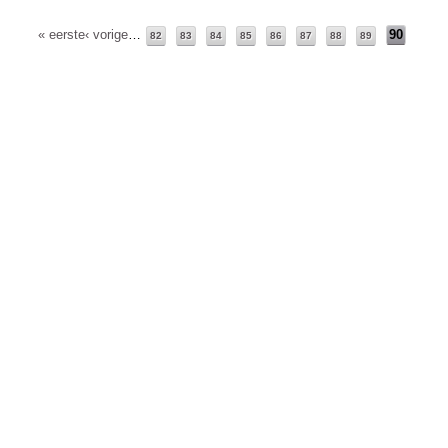
« eerste
‹ vorige
…
90
82
83
84
85
86
87
88
89