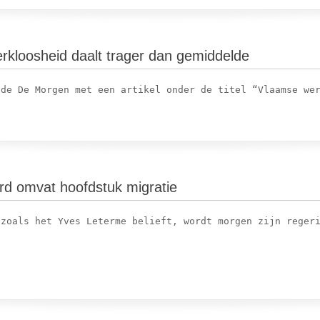
rkloosheid daalt trager dan gemiddelde
Allochtone Werkloosheid Daalt Trager Dan Gemiddelde
d omvat hoofdstuk migratie
Regeerakkoord Omvat Hoofdstuk Migratie