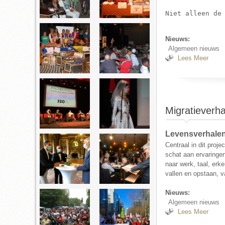
Niet alleen de
Nieuws:
Algemeen nieuws
Lees Meer
Over 
Migratieverha
Levensverhalen 
Centraal in dit proje
schat aan ervaringe
naar werk, taal, erk
vallen en opstaan, v
Nieuws:
Algemeen nieuws
Lees Meer
Over 