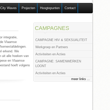
 City Waves
Projecten
Hoogtepunten
Contact
CAMPAGNES
r integratie,
CAMPAGNE HIV & SEKSUALITEIT
r de Vlaamse
/kernen/afdelingen.
Werkgroep en Partners
el erkend. We
Activiteiten en Acties
 uit alle hoeken van
ropese en Vlaamse
CAMPAGNE: SAMENWERKEN
sbestand hoeft volgens
LOONT
Activiteiten en Acties
meer links ...