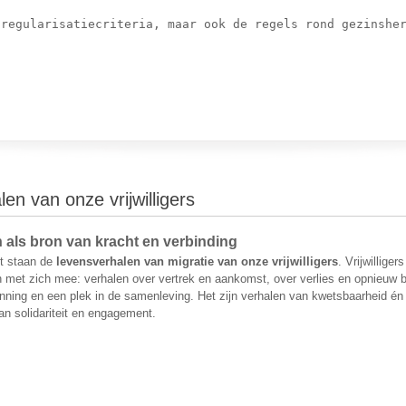
 regularisatiecriteria, maar ook de regels rond gezinsher
Minister Van Migratie Wil Akkoorden Gezinshereniging Herzien
len van onze vrijwilligers
als bron van kracht en verbinding
ct staan de
levensverhalen van migratie van onze vrijwilligers
. Vrijwillige
n met zich mee: verhalen over vertrek en aankomst, over verlies en opnieuw 
enning en een plek in de samenleving. Het zijn verhalen van kwetsbaarheid én
an solidariteit en engagement.
Migratieverhalen Van Onze Vrijwilligers