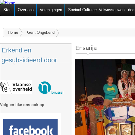
Ov
Federatie van
Start
Over ons
Verenigingen
Sociaal-Cultureel Volwassenwerk: dec
alg
Zelforganisaties
U bent hier
Home
Gent Ongekend
Ensarija
Erkend en
gesubsidieerd door
Volg en like ons ook op