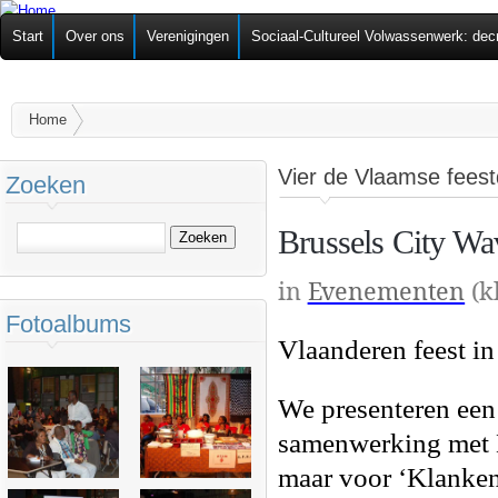
Ov
Federatie van
Start
Over ons
Verenigingen
Sociaal-Cultureel Volwassenwerk: dec
alg
Zelforganisaties
U bent hier
Home
Vier de Vlaamse feest
Zoeken
Brussels City Wa
Zoeken
in
Evenementen
(k
Fotoalbums
Vlaanderen feest in
We presenteren een 
samenwerking met N2
maar voor ‘Klanken 