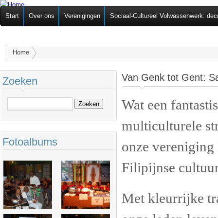
Ov
Federatie van
Start
Over ons
Verenigingen
Sociaal-Cultureel Volwassenwerk: dec
alg
Zelforganisaties
U bent hier
Home
Van Genk tot Gent: 
Zoeken
Wat een fantasti
Zoeken
multiculturele st
Fotoalbums
onze vereniging
Filipijnse cultu
Met kleurrijke t