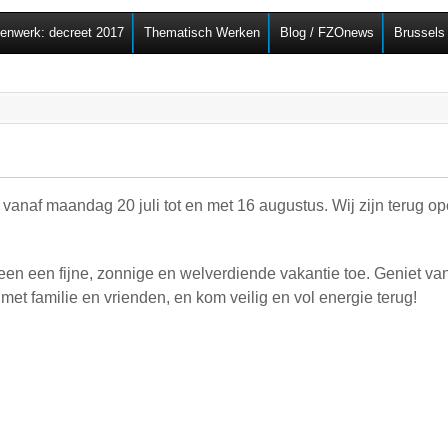
Overslaan en naar de
senwerk: decreet 2017
Thematisch Werken
Blog / FZOnews
Brussels
algemene inhoud gaan
of vanaf maandag 20 juli tot en met 16 augustus. Wij zijn terug
en een fijne, zonnige en welverdiende vakantie toe. Geniet van
t familie en vrienden, en kom veilig en vol energie terug!