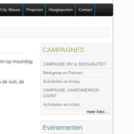
 City Waves
Projecten
Hoogtepunten
Contact
CAMPAGNES
 open op maandag
CAMPAGNE HIV & SEKSUALITEIT
Werkgroep en Partners
 de rust, de
Activiteiten en Acties
CAMPAGNE: SAMENWERKEN
LOONT
Activiteiten en Acties
meer links ...
Evenementen