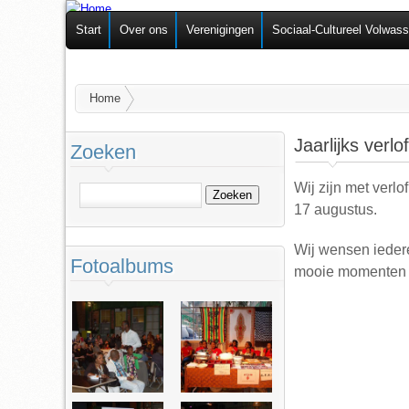
Federatie van
Start
Over ons
Verenigingen
Sociaal-Cultureel Volwas
Zelforganisaties
U bent hier
Home
Jaarlijks verlof
Zoeken
Wij zijn met verl
Zoeken
17 augustus.
Wij wensen iedere
Fotoalbums
mooie momenten me