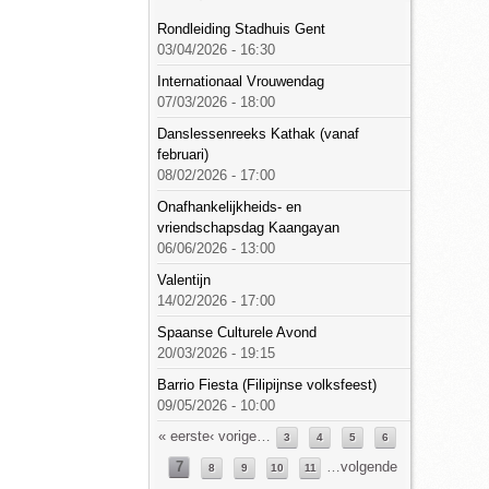
Rondleiding Stadhuis Gent
03/04/2026 - 16:30
Internationaal Vrouwendag
07/03/2026 - 18:00
Danslessenreeks Kathak (vanaf
februari)
08/02/2026 - 17:00
Onafhankelijkheids- en
vriendschapsdag Kaangayan
06/06/2026 - 13:00
Valentijn
14/02/2026 - 17:00
Spaanse Culturele Avond
20/03/2026 - 19:15
Barrio Fiesta (Filipijnse volksfeest)
09/05/2026 - 10:00
Pagina's
« eerste
‹ vorige
…
3
4
5
6
7
…
volgende
8
9
10
11