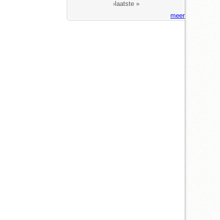
›
laatste »
meer