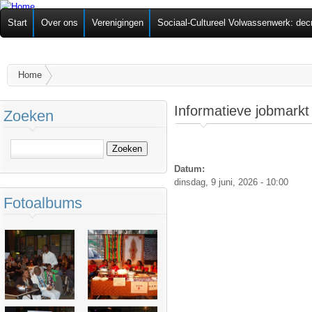
Ov
Federatie van
Start
Over ons
Verenigingen
Sociaal-Cultureel Volwassenwerk: dec
alg
Zelforganisaties
U bent hier
Home
Informatieve jobmarkt
Zoeken
Zoeken
Datum:
dinsdag, 9 juni, 2026 - 10:00
Fotoalbums