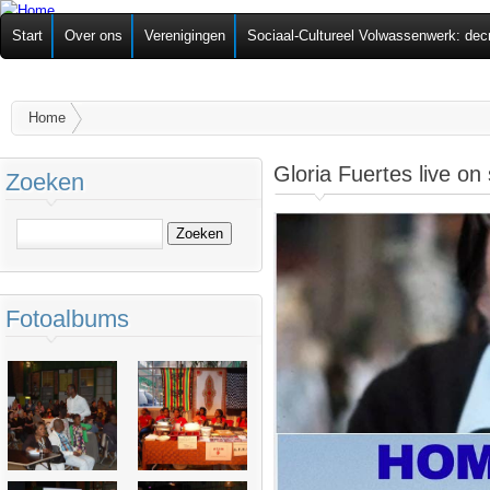
Ov
Federatie van
Start
Over ons
Verenigingen
Sociaal-Cultureel Volwassenwerk: dec
alg
Zelforganisaties
U bent hier
Home
Gloria Fuertes live on
Zoeken
Zoeken
Fotoalbums